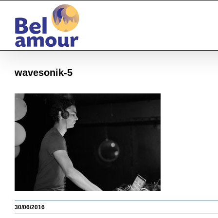
Passer
au
contenu
wavesonik-5
30/06/2016