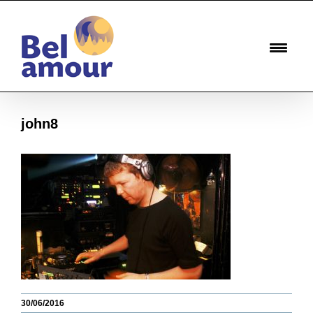
Passer
au
contenu
john8
30/06/2016