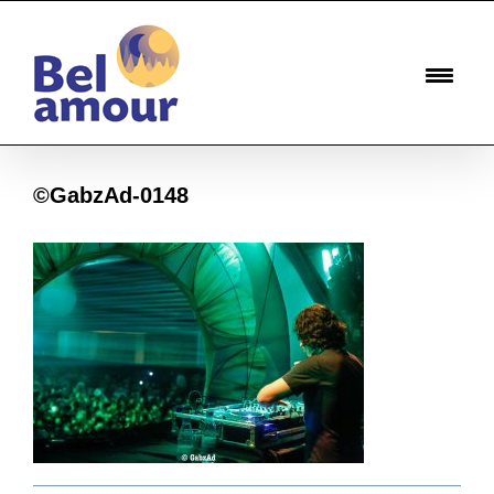
Passer
au
contenu
©GabzAd-0148