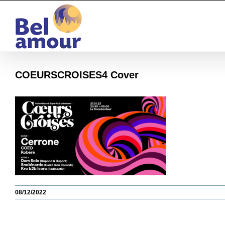
Passer
au
contenu
COEURSCROISES4 Cover
08/12/2022