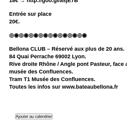
18€ →
http://goo.gl/asjE7B
Entrée sur place
20€.
◎◉◎◉◎◉◎◉◎◉◎◉◎◉◎◉
Bellona CLUB
– Réservé aux plus de 20 ans.
84 Quai Perrache 69002 Lyon.
Rive droite Rhône / Angle pont Pasteur, face au
musée des Confluences.
Tram T1 Musée des Confluences.
Toutes les infos sur
www.bateaubellona.fr
Ajouter au calendrier