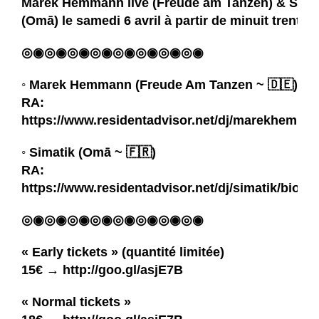
Marek Hemmann
live (
Freude am Tanzen
) &
Sima
(
Omā
) le samedi 6 avril à partir de minuit trente
◎◉◎◉◎◉◎◉◎◉◎◉◎◉◎◉
◦
Marek Hemmann
(Freude Am Tanzen ~ 🇩🇪)
RA:
https://www.residentadvisor.net/dj/marekhemma
◦
Simatik
(
Omā
~ 🇫🇷)
RA:
https://www.residentadvisor.net/dj/simatik/biogr
◎◉◎◉◎◉◎◉◎◉◎◉◎◉◎◉
« Early tickets » (quantité limitée)
15€ →
http://goo.gl/asjE7B
« Normal tickets »