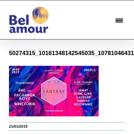
Passer
au
contenu
50274315_10161348142545035_1078104643
21/01/2019