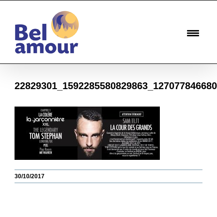
Passer
au
contenu
22829301_1592285580829863_12707784668
30/10/2017