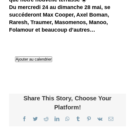
Du mercredi 24 au dimanche 28 mai, se
succéderont
Max Cooper
,
Axel Boman
,
Raresh
,
Traumer
,
Masomenos
,
Manoo
,
Folamour
et beaucoup d’autres…
Ajouter au calendrier
Share This Story, Choose Your
Platform!
Facebook
Twitter
Reddit
LinkedIn
WhatsApp
Tumblr
Pinterest
Vk
Email