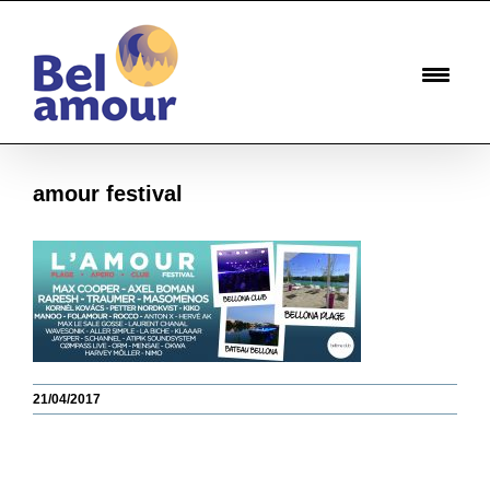
Passer
au
contenu
amour festival
21/04/2017