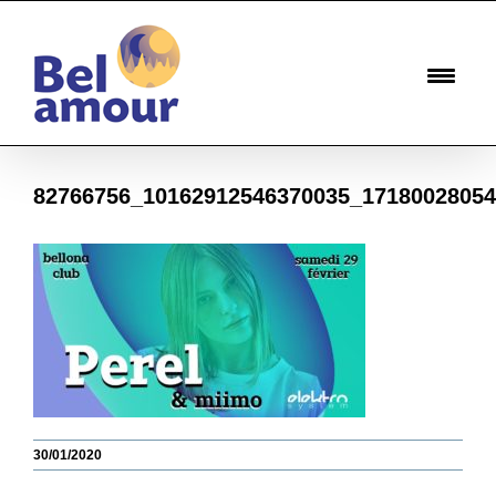
Passer
au
contenu
82766756_10162912546370035_1718002805
30/01/2020