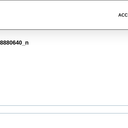
ACC
68880640_n