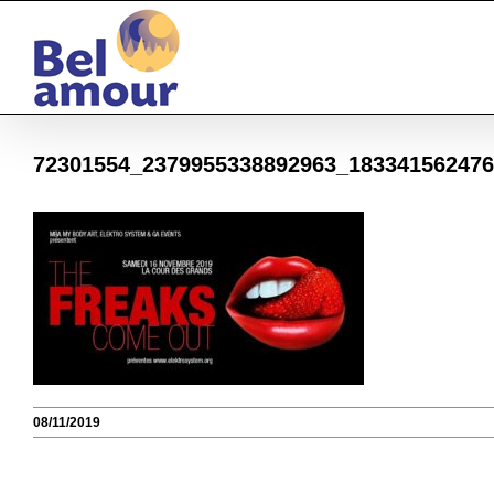
Passer
au
contenu
72301554_2379955338892963_18334156247
08/11/2019