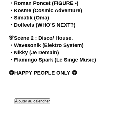
・
Roman Poncet
(
FIGURE •
)
・
Kosme
(
Cosmic Adventure
)
・
Simatik
(
Omā
)
・
Dolfeels
(
WHO’S NEXT?
)
🎊Scène 2 : Disco/ House.
・
Wavesonik
(
Elektro System
)
・
Nikky
(
Je Demain
)
・
Flamingo Spark
(
Le Singe Music
)
😎HAPPY PEOPLE ONLY 😎
Ajouter au calendrier