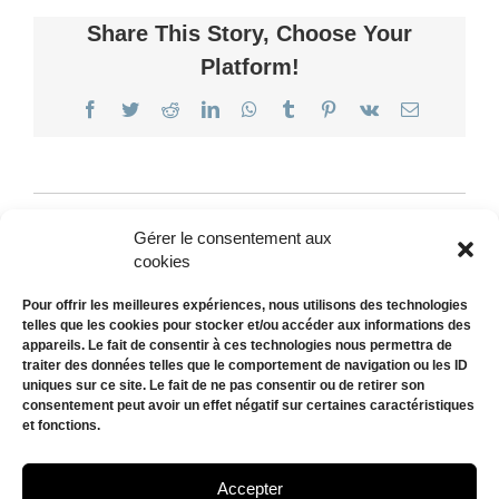
Share This Story, Choose Your
Platform!
Facebook
Twitter
Reddit
LinkedIn
WhatsApp
Tumblr
Pinterest
Vk
Email
L’Amoiur Festival
The Freaks Come Out
Gérer le consentement aux
cookies
Pour offrir les meilleures expériences, nous utilisons des technologies
telles que les cookies pour stocker et/ou accéder aux informations des
appareils. Le fait de consentir à ces technologies nous permettra de
traiter des données telles que le comportement de navigation ou les ID
uniques sur ce site. Le fait de ne pas consentir ou de retirer son
consentement peut avoir un effet négatif sur certaines caractéristiques
et fonctions.
AGENDA
BILLETTERIE
Accepter