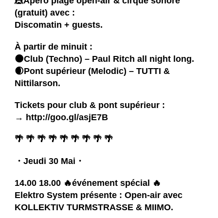
🎪Apéro plage open-air & cirque sonore
(gratuit) avec :
Discomatin
+ guests.
À partir de minuit :
🌑Club (Techno) –
Paul Ritch
all night long.
🌒Pont supérieur (Melodic) –
TUTTI
&
Nittilarson
.
Tickets pour club & pont supérieur :
→
http://goo.gl/asjE7B
🌴 🌴 🌴 🌴 🌴 🌴 🌴 🌴 🌴
・Jeudi 30 Mai・
14.00 18.00 🔥événement spécial 🔥
Elektro System
présente : Open-air avec
KOLLEKTIV TURMSTRASSE
&
MIIMO
.