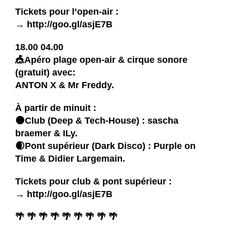
Tickets pour l’open-air :
→
http://goo.gl/asjE7B
18.00 04.00
🎪Apéro plage open-air & cirque sonore
(gratuit) avec:
ANTON X
&
Mr Freddy
.
À partir de minuit :
🌑Club (Deep & Tech-House) :
sascha
braemer
&
ILy
.
🌒Pont supérieur (Dark Disco) :
Purple on
Time
&
Didier Largemain
.
Tickets pour club & pont supérieur :
→
http://goo.gl/asjE7B
🌴 🌴 🌴 🌴 🌴 🌴 🌴 🌴 🌴