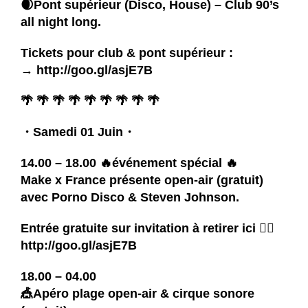
🌒Pont supérieur (Disco, House) –
Club 90’s
all night long.
Tickets pour club & pont supérieur :
→
http://goo.gl/asjE7B
🌴 🌴 🌴 🌴 🌴 🌴 🌴 🌴 🌴
・Samedi 01 Juin・
14.00 – 18.00 🔥événement spécial 🔥
Make x France
présente open-air (gratuit)
avec
Porno Disco
&
Steven Johnson
.
Entrée gratuite sur invitation à retirer ici 👉🏽
http://goo.gl/asjE7B
18.00 – 04.00
🎪Apéro plage open-air & cirque sonore