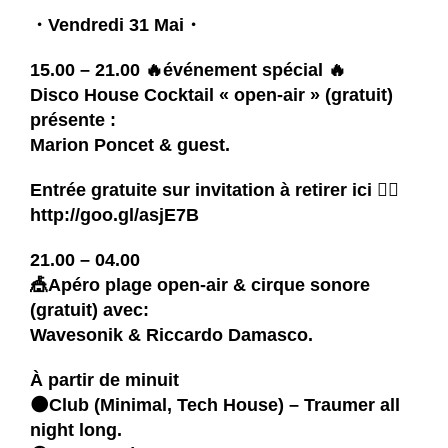
・Vendredi 31 Mai・
15.00 – 21.00 🔥événement spécial 🔥
Disco House Cocktail « open-air » (gratuit)
présente :
Marion Poncet
& guest.
Entrée gratuite sur invitation à retirer ici 👉🏽
http://goo.gl/asjE7B
21.00 – 04.00
🎪Apéro plage open-air & cirque sonore
(gratuit) avec:
Wavesonik
&
Riccardo Damasco
.
À partir de minuit
🌑Club (Minimal, Tech House) –
Traumer
all
night long.