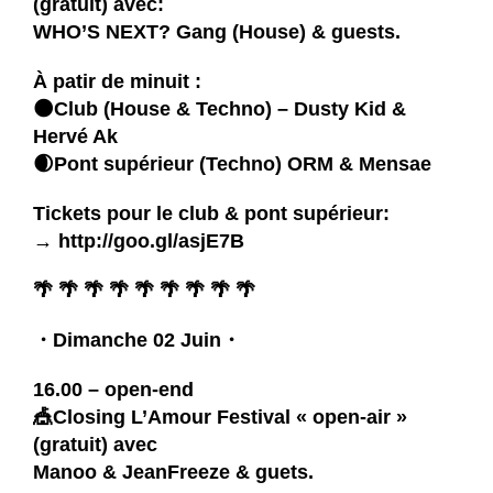
(gratuit) avec:
WHO’S NEXT?
Gang (House) & guests.
À patir de minuit :
🌑Club (House & Techno) –
Dusty Kid
&
Hervé Ak
🌒Pont supérieur (Techno)
ORM
&
Mensae
Tickets pour le club & pont supérieur:
→
http://goo.gl/asjE7B
🌴 🌴 🌴 🌴 🌴 🌴 🌴 🌴 🌴
・Dimanche 02 Juin・
16.00 – open-end
🎪Closing L’Amour Festival « open-air »
(gratuit) avec
Manoo
& JeanFreeze & guets.