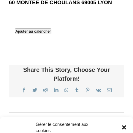
60 MONTÉE DE CHOULANS 69005 LYON
Ajouter au calendrier
Share This Story, Choose Your
Platform!
Facebook
Twitter
Reddit
LinkedIn
WhatsApp
Tumblr
Pinterest
Vk
Email
Fantasy
L’Amoiur Festival
Gérer le consentement aux
cookies