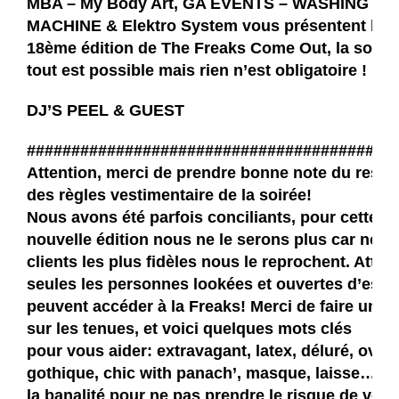
MBA – My Body Art, GA EVENTS – WASHING
MACHINE & Elektro System vous présentent la
18ème édition de The Freaks Come Out, la soiré
tout est possible mais rien n’est obligatoire !
DJ’S PEEL & GUEST
#########################################
Attention, merci de prendre bonne note du respe
des règles vestimentaire de la soirée!
Nous avons été parfois conciliants, pour cette
nouvelle édition nous ne le serons plus car nos
clients les plus fidèles nous le reprochent. Atten
seules les personnes lookées et ouvertes d’espri
peuvent accéder à la Freaks! Merci de faire un ef
sur les tenues, et voici quelques mots clés
pour vous aider: extravagant, latex, déluré, over
gothique, chic with panach’, masque, laisse… fu
la banalité pour ne pas prendre le risque de vous